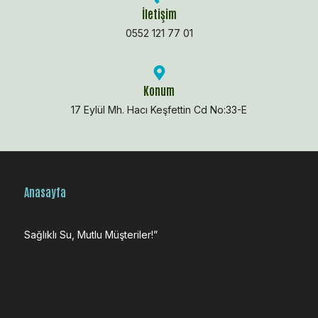
İletişim
0552 121 77 01
Konum
17 Eylül Mh. Hacı Keşfettin Cd No:33-E
Anasayfa
Sağlıklı Su, Mutlu Müşteriler!”
HİZMETLERİMİZ